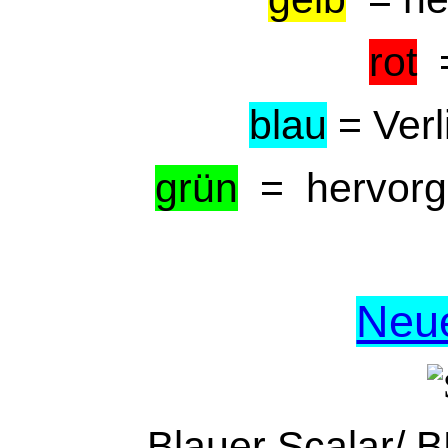
rot
=
blau
= Verl
grün
= hervorge
Neu
Blauer Scalar/