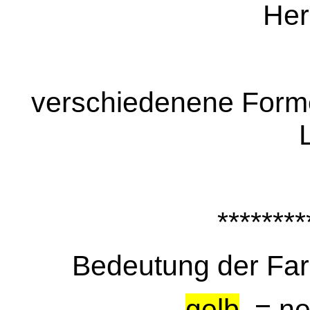
Her
verschiedenene For
********
Bedeutung der Far
gelb
= neu